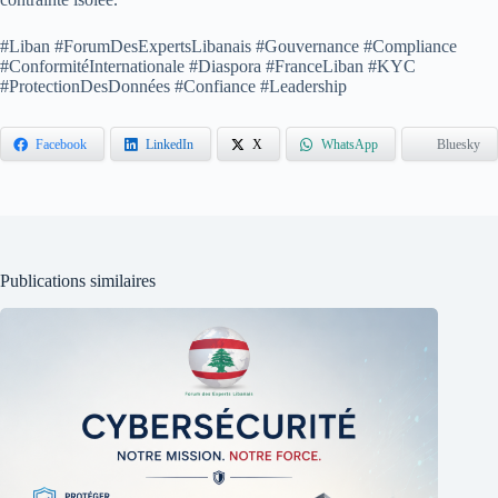
#Liban #ForumDesExpertsLibanais #Gouvernance #Compliance
#ConformitéInternationale #Diaspora #FranceLiban #KYC
#ProtectionDesDonnées #Confiance #Leadership
Facebook
LinkedIn
X
WhatsApp
Bluesky
Publications similaires