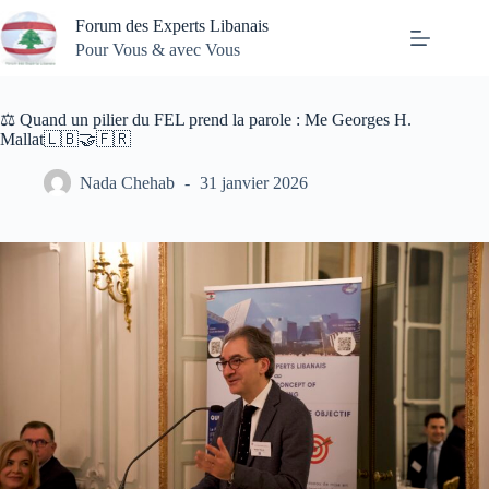
Passer
Forum des Experts Libanais
au
contenu
Pour Vous & avec Vous
⚖️ Quand un pilier du FEL prend la parole : Me Georges H.
Mallat🇱🇧🤝🇫🇷
Nada Chehab
31 janvier 2026