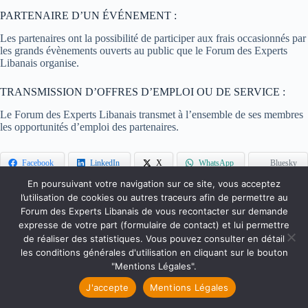
PARTENAIRE D’UN ÉVÉNEMENT :
Les partenaires ont la possibilité de participer aux frais occasionnés par
les grands évènements ouverts au public que le Forum des Experts
Libanais organise.
TRANSMISSION D’OFFRES D’EMPLOI OU DE SERVICE :
Le Forum des Experts Libanais transmet à l’ensemble de ses membres
les opportunités d’emploi des partenaires.
Facebook
LinkedIn
X
WhatsApp
Bluesky
En poursuivant votre navigation sur ce site, vous acceptez
l’utilisation de cookies ou autres traceurs afin de permettre au
Forum des Experts Libanais de vous recontacter sur demande
Accueil
Qui sommes-nous ?
Faire un don
expresse de votre part (formulaire de contact) et lui permettre
Accès Membres
Rejoignez-nous
de réaliser des statistiques. Vous pouvez consulter en détail
Mentions Légales
Contact
les conditions générales d'utilisation en cliquant sur le bouton
Copyright © 2026 Forum des Experts Libanais.
"Mentions Légales".
J'accepte
Mentions Légales