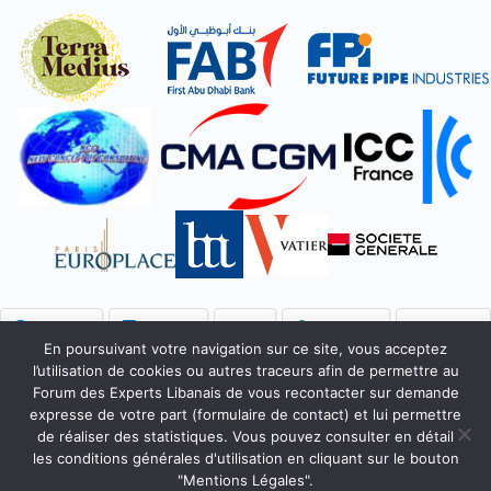
Facebook
LinkedIn
X
WhatsApp
Bluesky
En poursuivant votre navigation sur ce site, vous acceptez
l’utilisation de cookies ou autres traceurs afin de permettre au
Forum des Experts Libanais de vous recontacter sur demande
Accueil
Qui sommes-nous ?
Faire un don
expresse de votre part (formulaire de contact) et lui permettre
Accès Membres
Rejoignez-nous
de réaliser des statistiques. Vous pouvez consulter en détail
Mentions Légales
Contact
les conditions générales d'utilisation en cliquant sur le bouton
Copyright © 2026 Forum des Experts Libanais.
"Mentions Légales".