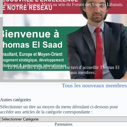
Bienvenue à Hassan Maad au sein du Forum des Experts Libanais.
Le Forum des Experts Libanais est ravi d’accueillir Thomas El
Saad parmi ses nouveaux membres.
Tous les nouveaux membres
Autres catégories
Sélectionner un titre au moyen du menu déroulant ci-dessous pour
accéder aux articles de la catégorie correspondante :
Catégories
Partenaires