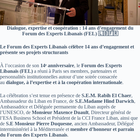
Dialogue, expertise et coopération : 14 ans d’engagement du
Forum des Experts Libanais (FEL) 🇱🇧🇫🇷
Le Forum des Experts Libanais célèbre 14 ans d’engagement et
présente ses projets structurants
À l’occasion de son
14
ᵉ
anniversaire
, le
Forum des Experts
Libanais (FEL)
a réuni à Paris ses membres, partenaires et
personnalités institutionnelles autour d’une soirée consacrée
au
dialogue, à l’expertise et à la coopération internationale
.
La célébration s’est tenue en présence de
S.E.M. Rabih El Chaer
,
Ambassadeur du Liban en France, de
S.E.Madame Hind Darwich
,
Ambassadrice et Déléguée permanente du Liban auprès de
l’UNESCO, de
Monsieur Maxence Duault
, Directeur général de
l’ESA Business School et Président de la CCI France Liban, ainsi que
de
S.E Monsieur Pierre Duquesne
, ancien Ambassadeur, Délégué
interministériel à la Méditerranée et
membre d’honneur et parrain
du Forum des Experts Libanais
.