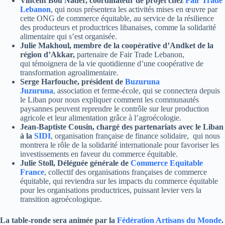
Vincent Bou Nader, coordinateur de projet chez
Fair Trade
Lebanon
, qui nous présentera les activités mises en œuvre par
cette ONG de commerce équitable, au service de la résilience
des producteurs et productrices libanaises, comme la solidarité
alimentaire qui s’est organisée.
Julie Makhoul, membre de la coopérative d’Andket de la
région d’Akkar,
partenaire de Fair Trade Lebanon,
qui témoignera de la vie quotidienne d’une coopérative de
transformation agroalimentaire.
Serge Harfouche, président de
Buzuruna
Juzuruna
, association et ferme-école, qui se connectera depuis
le Liban pour nous expliquer comment les communautés
paysannes peuvent reprendre le contrôle sur leur production
agricole et leur alimentation grâce à l’agroécologie.
Jean-Baptiste Cousin, chargé des partenariats avec le Liban
à la
SIDI
, organisation française de finance solidaire, qui nous
montrera le rôle de la solidarité internationale pour favoriser les
investissements en faveur du commerce équitable.
Julie Stoll, Déléguée générale de
Commerce Equitable
France
, collectif des organisations françaises de commerce
équitable, qui reviendra sur les impacts du commerce équitable
pour les organisations productrices, puissant levier vers la
transition agroécologique.
La table-ronde sera animée par la
Fédération Artisans du Monde
.