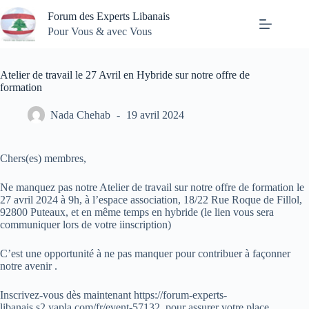
Passer
Forum des Experts Libanais
au
contenu
Pour Vous & avec Vous
Atelier de travail le 27 Avril en Hybride sur notre offre de
formation
Nada Chehab
19 avril 2024
Chers(es) membres,
Ne manquez pas notre Atelier de travail sur notre offre de formation le
27 avril 2024 à 9h, à l’espace association, 18/22 Rue Roque de Fillol,
92800 Puteaux, et en même temps en hybride (le lien vous sera
communiquer lors de votre iinscription)
C’est une opportunité à ne pas manquer pour contribuer à façonner
notre avenir .
Inscrivez-vous dès maintenant https://forum-experts-
libanais.s2.yapla.com/fr/event-57132 pour assurer votre place