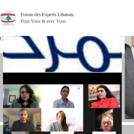
Passer
au
contenu
Forum des Experts Libanais
Pour Vous & avec Vous
Comment retrouver sa vie après la crise sanitaire
La presse en parle