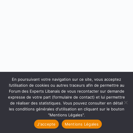
En poursuivant votre navigation sur ce site, vous acceptez
l’utilisation de cookies ou autres traceurs afin de permettre au
Forum des Experts Libanais de vous recontacter sur demande
Accueil
Qui sommes-nous ?
Faire un don
expresse de votre part (formulaire de contact) et lui permettre
Accès Membres
Rejoignez-nous
de réaliser des statistiques. Vous pouvez consulter en détail
Mentions Légales
Contact
les conditions générales d'utilisation en cliquant sur le bouton
Copyright © 2026 Forum des Experts Libanais.
"Mentions Légales".
J'accepte
Mentions Légales