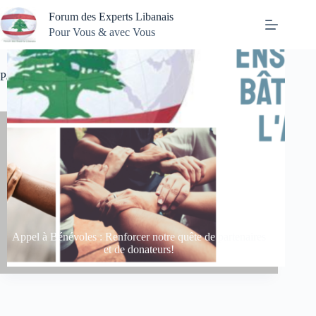
Passer
Forum des Experts Libanais
au
contenu
Pour Vous & avec Vous
Partager votre compétence
Appel à Bénévoles : Renforcer notre quête de partenaires
et de donateurs!