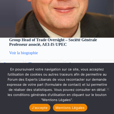
Group Head of Trade Oversight – Société Générale
Professeur associé, AEI-IS UPEC
Voir la biographie
Facebook
LinkedIn
X
WhatsApp
Bluesky
En poursuivant votre navigation sur ce site, vous acceptez
l’utilisation de cookies ou autres traceurs afin de permettre au
Forum des Experts Libanais de vous recontacter sur demande
Accueil
Qui sommes-nous ?
Faire un don
expresse de votre part (formulaire de contact) et lui permettre
Accès Membres
Rejoignez-nous
de réaliser des statistiques. Vous pouvez consulter en détail
Mentions Légales
Contact
les conditions générales d'utilisation en cliquant sur le bouton
Copyright © 2026 Forum des Experts Libanais.
"Mentions Légales".
J'accepte
Mentions Légales