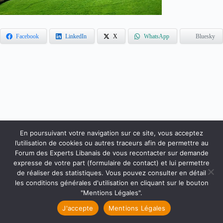
Facebook
LinkedIn
X
WhatsApp
Bluesky
En poursuivant votre navigation sur ce site, vous acceptez
l’utilisation de cookies ou autres traceurs afin de permettre au
Forum des Experts Libanais de vous recontacter sur demande
Accueil
Qui sommes-nous ?
Faire un don
expresse de votre part (formulaire de contact) et lui permettre
Accès Membres
Rejoignez-nous
de réaliser des statistiques. Vous pouvez consulter en détail
Mentions Légales
Contact
les conditions générales d'utilisation en cliquant sur le bouton
Copyright © 2026 Forum des Experts Libanais.
"Mentions Légales".
J'accepte
Mentions Légales