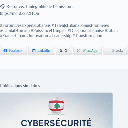
🎧 Retrouvez l’intégralité de l’émission :
https://mc-d.co/2HQa
#ForumDesExpertsLibanais #TalentsLibanaisSansFrontieres
#CapitalHumain #PuissanceDImpact #DiasporaLibanaise #Liban
#FranceLiban #Innovation #Leadership #Transformation
Facebook
LinkedIn
X
WhatsApp
Bluesky
Publications similaires