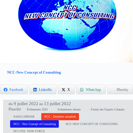
NCC-New Concept of Consulting
Facebook
LinkedIn
X
WhatsApp
Bluesky
9 juillet 2022
13 juillet 2022
du
au
Planifié
Évènements 2025
Evènements récents
Forum des Experts Libanais
NADA CHEHAB
NCC - Dernières actualités
NCC - New Concept of Consulting
NCC-NEW CONCEPT OF CONSULTING
NCC/FEL TASK FORCE