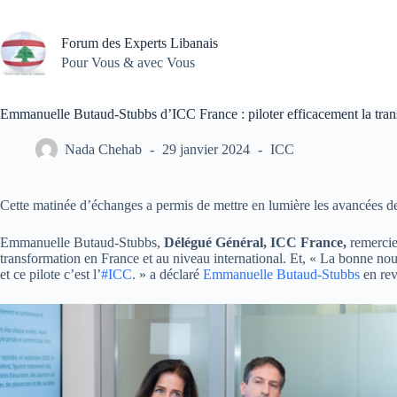
Passer
au
contenu
Forum des Experts Libanais
Pour Vous & avec Vous
Emmanuelle Butaud-Stubbs d’ICC France : piloter efficacement la tran
Nada Chehab
29 janvier 2024
ICC
Cette matinée d’échanges a permis de mettre en lumière les avancées de
Emmanuelle Butaud-Stubbs,
Délégué Général, ICC France,
remerci
transformation en France et au niveau international. Et, « La bonne nouv
et ce pilote c’est l’
#ICC
. » a déclaré
Emmanuelle Butaud-Stubbs
en rev