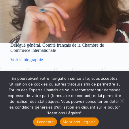
Délégué général, Comité français de la Chambre de
Commerce internationale
Voir la biographie
Facebook
LinkedIn
X
WhatsApp
Bluesky
En poursuivant votre navigation sur ce site, vous acceptez
l’utilisation de cookies ou autres traceurs afin de permettre au
Forum des Experts Libanais de vous recontacter sur demande
Accueil
Qui sommes-nous ?
Faire un don
expresse de votre part (formulaire de contact) et lui permettre
Accès Membres
Rejoignez-nous
de réaliser des statistiques. Vous pouvez consulter en détail
Mentions Légales
Contact
les conditions générales d'utilisation en cliquant sur le bouton
Copyright © 2026 Forum des Experts Libanais.
"Mentions Légales".
J'accepte
Mentions Légales