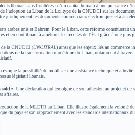
nts libanais sans frontières : d’un capital humain à une puissance d’im
ur de l’adoption au Liban de la Loi type de la CNUDCI sur les documen
tre juridiquement les documents commerciaux électroniques et à accélére
s arabes unis et Bahreïn. Pour le Liban, cette réforme constituerait une
es et en contribuant à améliorer les recettes de l’État grâce à une plus 
ux de la CNUDCI (
UNCITRAL
) ainsi que les enjeux liés au commerce in
s fondations de la transformation numérique du Liban, notamment à trave
slatif.
a évoqué la possibilité de mobiliser une assistance technique et a invité l
sus législatif libanais.
 sold »
. Une déclaration qui témoigne de son adhésion au projet et de 
s affaires.
roduction de la MLETR au Liban. Elle illustre également la volonté de re
ique du pays et son rapprochement avec les standards internationaux d