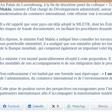
Au Palais du Luxembourg, à la fin du deuxième panel du colloque « Tale
Makki
, ministre d’État chargé du Développement administratif, auto
modernisation du commerce international, cette réforme vise à reconnaî
Il a été rappelé que onze pays ont déjà adopté la MLETR, dont les Émirat
les risques de fraude documentaire, en facilitant les procédures douanièr
En réponse, le ministre Fadi Makki a indiqué bien connaître les trava
son portefeuille ministériel, il a souligné que son ministère pilote le
de la Banque mondiale, qui comprend également un important volet légi
Le ministre s’est montré particulièrement réceptif à cette proposition. Il 
les modalités de son accompagnement et de son intégration dans le proces
Son enthousiasme s’est traduit par une formule sans équivoque :
« I am
de l’administration, du commerce international et de l’environnement de
Cette prise de position ouvre des perspectives encourageantes pour l’int
partenaires internationaux afin d’accompagner la transformation numér
Facebook
LinkedIn
X
WhatsApp
Bluesky