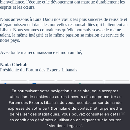
bienveillance, l’écoute et le dévouement ont marqué durablement les
esprits et les cœurs.
Nous adressons à Lara Daou nos vœux les plus sincères de réussite et
d’épanouissement dans les nouvelles responsabilités qui l’attendent au
Liban. Nous sommes convaincus qu’elle poursuivra avec le même
talent, la même intégrité et la même passion sa mission au service de
notre pays.
Avec toute ma reconnaissance et mon amitié,
Nada Chehab
Présidente du Forum des Experts Libanais
Facebook
LinkedIn
X
WhatsApp
Bluesky
En poursuivant votre navigation sur ce site, vous acceptez
l’utilisation de cookies ou autres traceurs afin de permettre au
Forum des Experts Libanais de vous recontacter sur demande
Accueil
Qui sommes-nous ?
Faire un don
expresse de votre part (formulaire de contact) et lui permettre
Accès Membres
Rejoignez-nous
de réaliser des statistiques. Vous pouvez consulter en détail
Mentions Légales
Contact
les conditions générales d'utilisation en cliquant sur le bouton
Copyright © 2026 Forum des Experts Libanais.
"Mentions Légales".