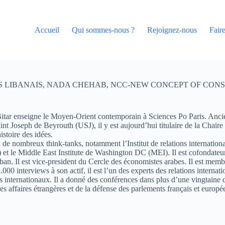
Accueil
Qui sommes-nous ?
Rejoignez-nous
Fair
 LIBANAIS
,
NADA CHEHAB
,
NCC-NEW CONCEPT OF CON
tar enseigne le Moyen-Orient contemporain à Sciences Po Paris. Ancien d
aint Joseph de Beyrouth (USJ), il y est aujourd’hui titulaire de la Chai
istoire des idées.
 à de nombreux think-tanks, notamment l’Institut de relations internation
et le Middle East Institute de Washington DC (MEI). Il est cofondateur
iban. Il est vice-president du Cercle des économistes arabes. Il est m
000 interviews à son actif, il est l’un des experts des relations intern
s internationaux. Il a donné des conférences dans plus d’une vingtaine 
s affaires étrangères et de la défense des parlements français et europé