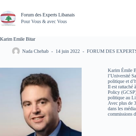
Passer
au
contenu
Forum des Experts Libanais
Pour Vous & avec Vous
Karim Emile Bitar
Nada Chehab
14 juin 2022
FORUM DES EXPERTS
Karim Émile Bi
l’Université S
politique et d’h
Il est rattaché
Policy (GCSP) 
politique au L
Avec plus de 3.
dans les média
commissions de