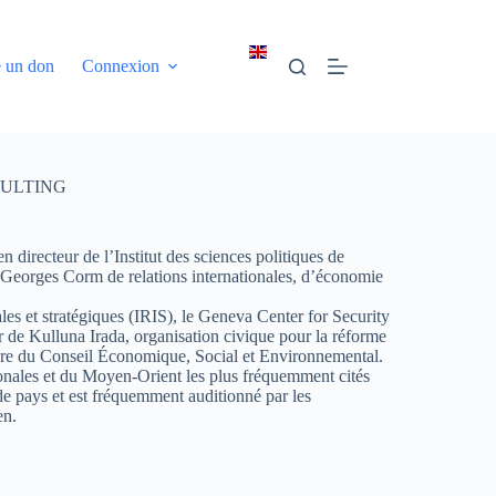
e un don
Connexion
SULTING
irecteur de l’Institut des sciences politiques de
re Georges Corm de relations internationales, d’économie
ales et stratégiques (IRIS), le Geneva Center for Security
 de Kulluna Irada, organisation civique pour la réforme
embre du Conseil Économique, Social et Environnemental.
ationales et du Moyen-Orient les plus fréquemment cités
de pays et est fréquemment auditionné par les
en.