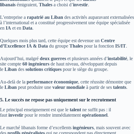
libanais
émigraient,
Thales
a choisi d’
investir
.
L’entreprise a
rapatrié au Liban
des activités auparavant externalisées
à l’international et a constitué progressivement une équipe spécialisée
en
IA
et en
Data
.
Quelques mois plus tard, cette équipe est devenue un
Centre
d’Excellence IA & Data
du groupe
Thales
pour la fonction
IS/IT
.
Aujourd’hui, malgré
deux guerres
et plusieurs années d’
instabilité
, le
site compte
60 ingénieurs
de haut niveau, développant depuis
le
Liban
des
solutions critiques
pour le siège du groupe.
Au-delà de la
performance économique
, cette réussite démontre que
le
Liban
peut produire une
valeur mondiale
à partir de ses
talents
.
5. Le succès ne repose pas uniquement sur le recrutement
Le principal enseignement est que le
talent
ne suffit pas : il
faut
investir
pour le rendre immédiatement
opérationnel
.
Le marché libanais forme d’excellents
ingénieurs
, mais souvent avec
des
profils généralistes
qui ne correspondent pas directement