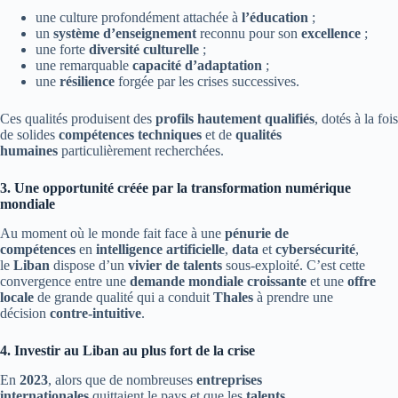
une culture profondément attachée à
l’éducation
;
un
système d’enseignement
reconnu pour son
excellence
;
une forte
diversité culturelle
;
une remarquable
capacité d’adaptation
;
une
résilience
forgée par les crises successives.
Ces qualités produisent des
profils hautement qualifiés
, dotés à la fois
de solides
compétences techniques
et de
qualités
humaines
particulièrement recherchées.
3. Une opportunité créée par la transformation numérique
mondiale
Au moment où le monde fait face à une
pénurie de
compétences
en
intelligence artificielle
,
data
et
cybersécurité
,
le
Liban
dispose d’un
vivier de talents
sous-exploité. C’est cette
convergence entre une
demande mondiale croissante
et une
offre
locale
de grande qualité qui a conduit
Thales
à prendre une
décision
contre-intuitive
.
4. Investir au Liban au plus fort de la crise
En
2023
, alors que de nombreuses
entreprises
internationales
quittaient le pays et que les
talents