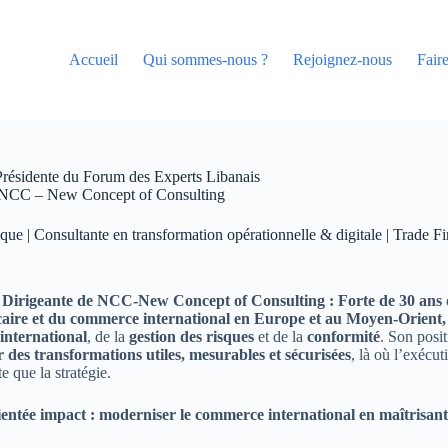
Accueil
Qui sommes-nous ?
Rejoignez-nous
Fair
Présidente du Forum des Experts Libanais
 NCC – New Concept of Consulting
ique | Consultante en transformation opérationnelle & digitale | Tra
Dirigeante de NCC-New Concept of Consulting : Forte de 30 ans d
aire et du commerce international en Europe et au Moyen-Orient
nternational
, de la
gestion des risques
et de la
conformité
. Son posit
r des transformations utiles, mesurables et sécurisées
, là où l’exécut
e que la stratégie.
ientée impact : moderniser le commerce international en maîtrisant 