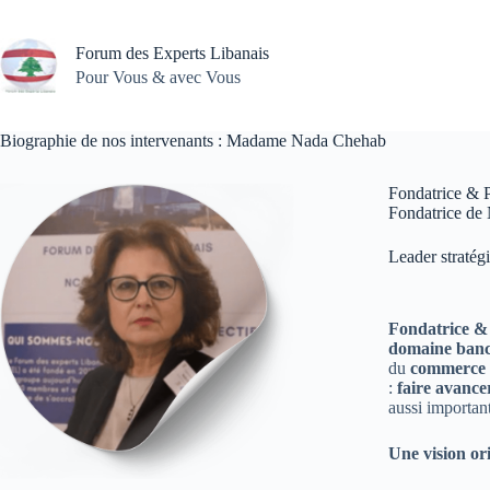
Passer
au
contenu
Forum des Experts Libanais
Pour Vous & avec Vous
Biographie de nos intervenants : Madame Nada Chehab
Fondatrice & 
Fondatrice de
Leader stratég
Fondatrice & 
domaine banc
du
commerce i
:
faire avance
aussi important
Une vision or