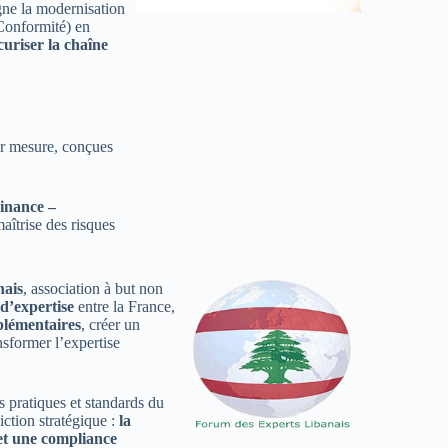
gne la modernisation
 Conformité) en
curiser la chaîne
ur mesure, conçues
inance –
aîtrise des risques
nais
, association à but non
d’expertise
entre la France,
plémentaires
, créer un
nsformer l’expertise
s pratiques et standards du
iction stratégique :
la
 et une compliance