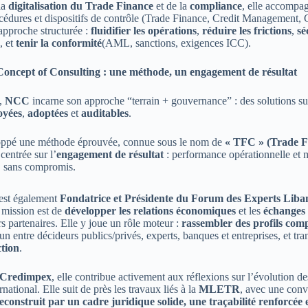
la
digitalisation du Trade Finance
et de la
compliance
, elle accompa
océdures et dispositifs de contrôle (Trade Finance, Credit Management,
approche structurée :
fluidifier les opérations
,
réduire les frictions
,
sé
, et
tenir la conformité
(AML, sanctions, exigences ICC).
ncept of Consulting : une méthode, un engagement de résultat
,
NCC
incarne son approche “terrain + gouvernance” : des solutions s
oyées
,
adoptées
et
auditables
.
loppé une méthode éprouvée, connue sous le nom de
« TFC » (Trade F
 centrée sur l’
engagement de résultat
: performance opérationnelle et m
, sans compromis.
est également
Fondatrice et Présidente du Forum des Experts Liba
a mission est de
développer les relations économiques
et les
échanges 
rs partenaires. Elle y joue un rôle moteur :
rassembler des profils com
 entre décideurs publics/privés, experts, banques et entreprises, et tra
ction
.
Credimpex
, elle contribue activement aux réflexions sur l’évolution de
ational. Elle suit de près les travaux liés à la
MLETR
, avec une conv
econstruit par un cadre juridique solide, une traçabilité renforcée