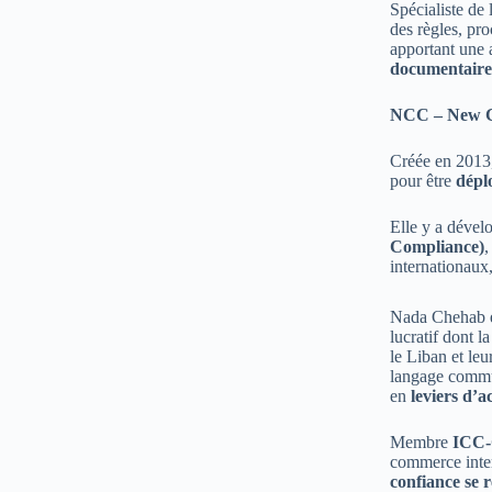
Spécialiste de 
des règles, pr
apportant une 
documentaire
NCC – New Co
Créée en 2013
pour être
dépl
Elle y a déve
Compliance)
,
internationaux
Nada Chehab 
lucratif dont l
le Liban et leu
langage commun
en
leviers d’a
Membre
ICC-
commerce intern
confiance se r