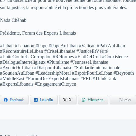
👉 un déclencheur pour une nouvelle feuille de route nationale, fondée
sur la justice, la responsabilité et la protection des plus vulnérables.
Nada Chéhab
Présidente, Forum des Experts Libanais
#Liban #Lebanon #Pape #PapeAuLiban #Vatican #PaixAuLiban
#ReconstruireLeLiban #CriseLibanaise #JusticeEtVérité
#LutteContreLaCorruption #Réformes #EtatDeDroit #Coexistence
#DialogueInterreligieux #Pluralisme #JeunesseLibanaise
#AvenirDuLiban #DiasporaLibanaise #SolidaritéInternationale
#SoutienAuLiban #LeadershipMoral #EspoirPourLeLiban #Beyrouth
#MiddleEast #ForumDesExpertsLibanais #FEL #ThinkTank
#ExpertsLibanais #EngagementCitoyen
Facebook
LinkedIn
X
WhatsApp
Bluesky