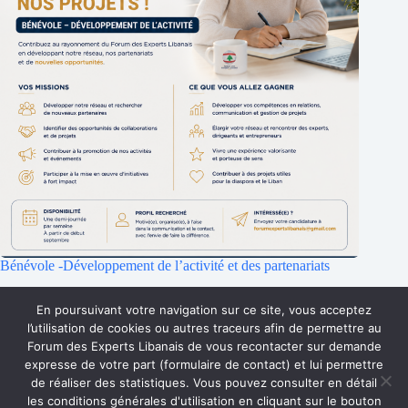
Bénévole -Développement de l’activité et des partenariats
25 juillet 2026
En poursuivant votre navigation sur ce site, vous acceptez
l’utilisation de cookies ou autres traceurs afin de permettre au
Forum des Experts Libanais de vous recontacter sur demande
Accueil
Qui sommes-nous ?
Faire un don
expresse de votre part (formulaire de contact) et lui permettre
Accès Membres
Rejoignez-nous
de réaliser des statistiques. Vous pouvez consulter en détail
Mentions Légales
Contact
les conditions générales d'utilisation en cliquant sur le bouton
Copyright © 2026 Forum des Experts Libanais.