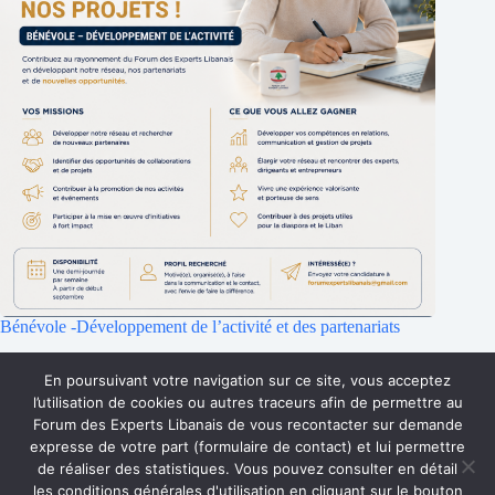
Bénévole -Développement de l’activité et des partenariats
25 juillet 2026
En poursuivant votre navigation sur ce site, vous acceptez
l’utilisation de cookies ou autres traceurs afin de permettre au
Forum des Experts Libanais de vous recontacter sur demande
Accueil
Qui sommes-nous ?
Faire un don
expresse de votre part (formulaire de contact) et lui permettre
Accès Membres
Rejoignez-nous
de réaliser des statistiques. Vous pouvez consulter en détail
Mentions Légales
Contact
les conditions générales d'utilisation en cliquant sur le bouton