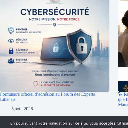
Formulaire officiel d’adhésion au Forum des Experts
🚀 Re
Libanais
que 
Mana
5 août 2026
En poursuivant votre navigation sur ce site, vous acceptez l’uti