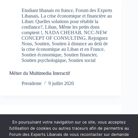
Etudiant libanais en france
,
Forum des Experts
Libanais
,
La crise économique et financière au
Liban: Quelles solutions pour rétablir la
confiance?
,
Liban
,
Même les petits dons
comptent !
,
NADA CHEHAB
,
NCC-NEW
CONCEPT OF CONSULTING
,
Rejoignez
Nous
,
Soutien
,
Soutien à distance au delà de
la crise économique au Liban et en France
,
Soutien économique
,
Soutien financier
,
Soutien psychologique
,
Soutien social
Métier du Multimedia Interactif
Presidente
9 juillet 2020
Etudiant libanais en france
,
Forum des Experts
Libanais
,
La crise économique et financière au
En poursuivant votre navigation sur ce site, vous acceptez
Liban: Quelles solutions pour rétablir la
l’utilisation de cookies ou autres traceurs afin de permettre au
confiance?
,
Liban
,
Même les petits dons
Forum des Experts Libanais de vous recontacter sur demande