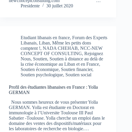
newconceptconsulting.com …
Presidente
30 juillet 2020
Etudiant libanais en france
,
Forum des Experts
Libanais
,
Liban
,
Même les petits dons
comptent !
,
NADA CHEHAB
,
NCC-NEW
CONCEPT OF CONSULTING
,
Rejoignez
Nous
,
Soutien
,
Soutien à distance au delà de
la crise économique au Liban et en France
,
Soutien économique
,
Soutien financier
,
Soutien psychologique
,
Soutien social
Profil des étudiantes libanaises en France : Yolla
GERMAN
Nous sommes heureux de vous présenter Yolla
GERMAN. Yolla est étudiante en Doctorat en
immunologie à l’Universite Toulouse III Paul
Sabatier -Toulouse. Yolla cherche un emploi dans le
domaine des ventes des dispositifs/matériaux pour
les laboratoires de recherche en biologie.…