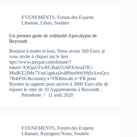
EVENEMENTS
,
Forum des Experts
Libanais
,
Liban
,
Soutien
Un premier geste de solidarité-Apocalypse de
Beyrouth
Bonjour à toutes et tous, Nous avons 560 Euro, je
vous invite à cliquer sur le lien
ttps://www.paypal.com/donate/?
token=XWjqUFwRGBah1U6PX9zu47fG-
MsdKE2lMe7YmUqpkxjJo4tPbmWrO9jStAeoQcz
7B4rF0G&country.x=FR&locale.x=FR pour
Booster la cagnote pour arriver à 3000 Euro afin de
réparer le vitre de 10 Appartements à Beyrouth .
Presidente
11 août 2020
EVENEMENTS
,
Forum des Experts
Libanais
,
Rejoignez Nous
,
Soutien