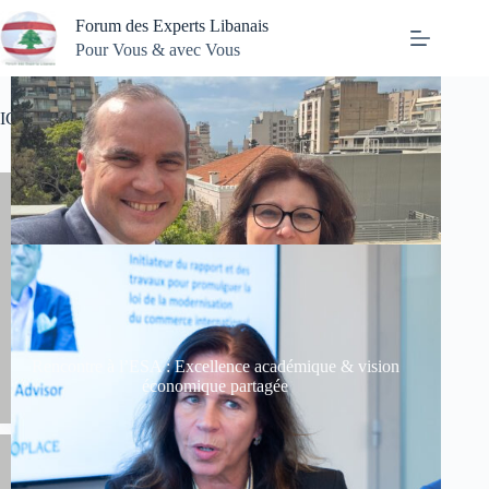
Passer
Forum des Experts Libanais
au
contenu
Pour Vous & avec Vous
ICC FRANCE
Rencontre à l’ESA : Excellence académique & vision
économique partagée