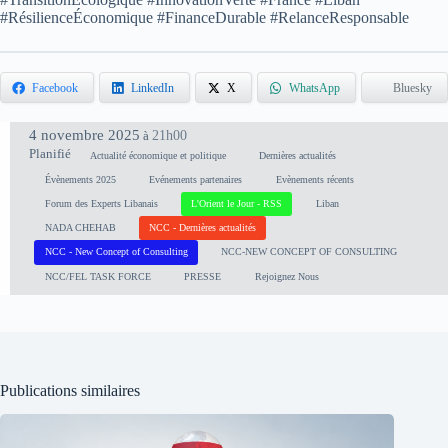
#RésilienceÉconomique #FinanceDurable #RelanceResponsable
Facebook
LinkedIn
X
WhatsApp
Bluesky
4 novembre 2025
21h00
à
Planifié
Actualité économique et politique
Dernières actualités
Évènements 2025
Evénements partenaires
Evènements récents
Forum des Experts Libanais
L'Orient le Jour - RSS
Liban
NADA CHEHAB
NCC - Dernières actualités
NCC - New Concept of Consulting
NCC-NEW CONCEPT OF CONSULTING
NCC/FEL TASK FORCE
PRESSE
Rejoignez Nous
Publications similaires