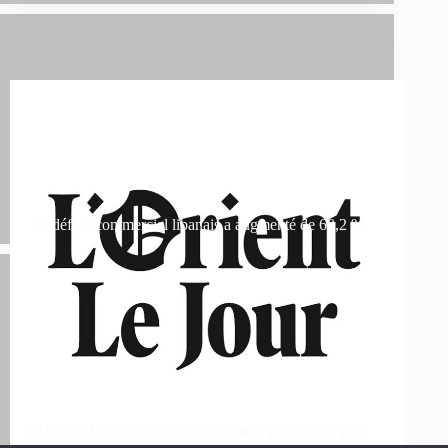
Le déficit commercial libanais a augmenté de 60,2 %
CMA CGM assure qu’il ne présentera pas d’offre pour