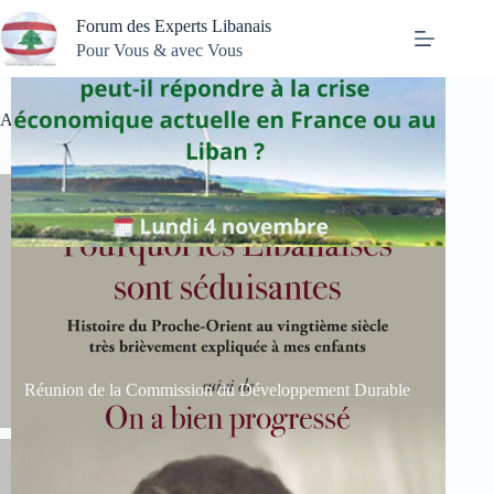
Passer
Forum des Experts Libanais
au
contenu
Pour Vous & avec Vous
Actualité
Réunion de la Commission du Développement Durable