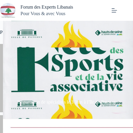
Passer
Forum des Experts Libanais
au
contenu
Pour Vous & avec Vous
Prochains événements
Dégustation de spécialités le 3 Juin à l’île de Puteaux