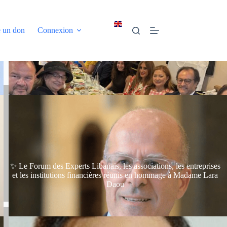
e un don
Connexion
✨ Le Forum des Experts Libanais, les associations, les entreprises
et les institutions financières réunis en hommage à Madame Lara
Daou