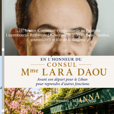
🇱🇧 Séance d’ouverture exceptionnelle au Palais du
Luxembourg« Reinventing Government 2030 » : transformation,
gouvernance et rôle de la diaspora
Biographie de nos intervenants : M. Hadi Zablit