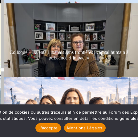
Colloque « Talents Libanais sans frontières : capital humain à
puissance d’impact »
lisation de cookies ou autres traceurs afin de permettre au Forum des E
es statistiques. Vous pouvez consulter en détail les conditions générales
Rencontre avec Madame le Maire : construire ensemble des
J'accepte
Mentions Légales
passerelles durables