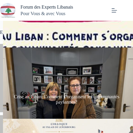
Passer
Forum des Experts Libanais
au
contenu
Pour Vous & avec Vous
Evénements des partenaires
Crise au Liban: Comment s’organisent les communautés
paysannes?