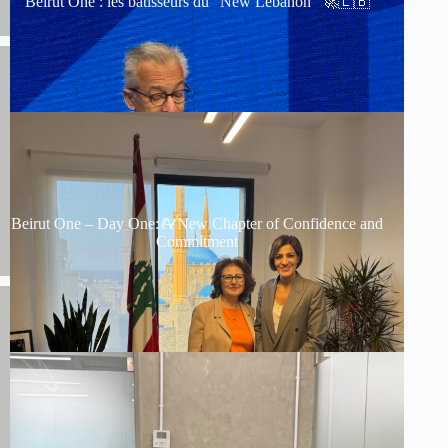
Beirut One : les bâtisseurs du “New Lebanon” 🚀🇱🇧
Beirut One – Day One: A New Chapter of Confidence and
Commitment