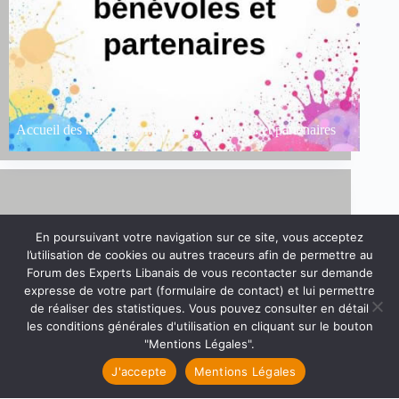
Accueil des nouveaux membres, bénévoles et partenaires
En poursuivant votre navigation sur ce site, vous acceptez
l’utilisation de cookies ou autres traceurs afin de permettre au
Forum des Experts Libanais de vous recontacter sur demande
expresse de votre part (formulaire de contact) et lui permettre
de réaliser des statistiques. Vous pouvez consulter en détail
les conditions générales d'utilisation en cliquant sur le bouton
Discover the Excellence of our Network in Lebanon:
Welcome Charbel Abou Jaoude ! 🎉
"Mentions Légales".
J'accepte
Mentions Légales