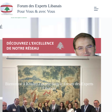
Passer
Forum des Experts Libanais
au
contenu
Pour Vous & avec Vous
Évènements 2025
Bienvenue à Khaled Zakaria dans le Forum des Experts
Libanais